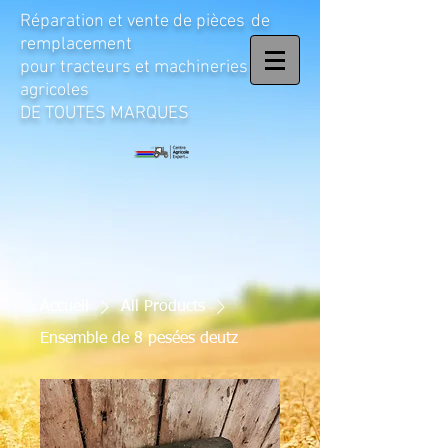
Réparation et vente de pièces
de
remplacement
pour tracteurs et machineries
agricoles
DE TOUTES MARQUES
Accueil
All Products
Ensemble de 8 pesées deutz