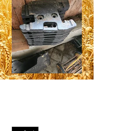
Ensemble de 8
pesées deutz
Prix
1 250,00 $
Quantité
*