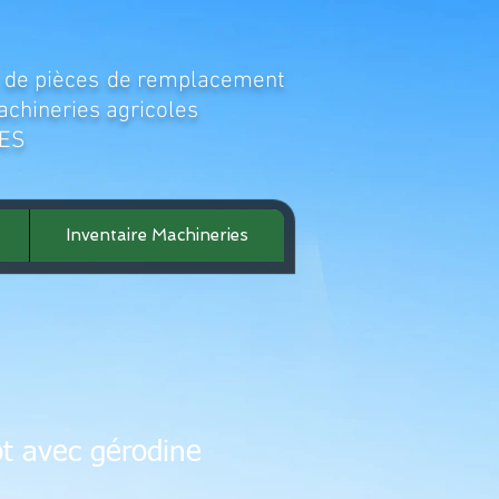
 de pièces
de remplacement
achineries agricoles
ES
Inventaire Machineries
lot avec gérodine