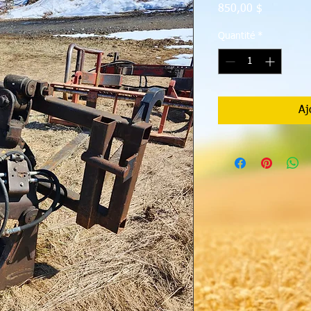
Prix
850,00 $
Quantité
*
Aj