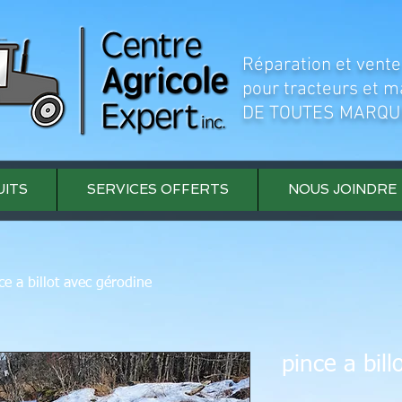
Réparation et vente
pour tracteurs et m
DE TOUTES MARQU
ITS
SERVICES OFFERTS
NOUS JOINDRE
ce a billot avec gérodine
pince a bil