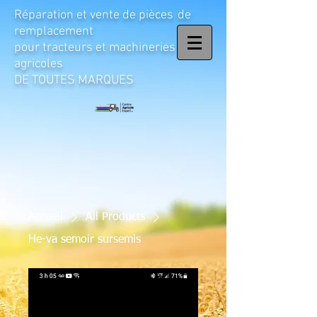
Réparation et vente de pièces
de
remplacement
pour tracteurs et machineries
agricoles
DE TOUTES MARQUES
Accueil
All Products
He-va semoir sursemis