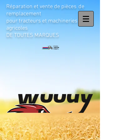
Réparation et vente de pièces
de
remplacement
pour tracteurs et machineries
agricoles
DE TOUTES MARQUES