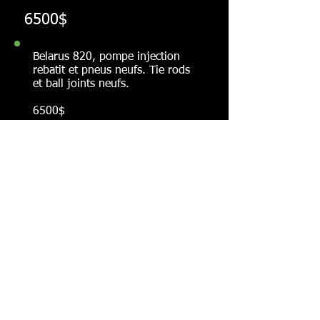
6500$
Belarus 820, pompe injection
rebatit et pneus neufs. Tie rods
et ball joints neufs.
6500$
voir plus de photos
Massey Ferguson 3165, modele