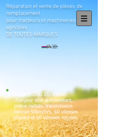
Réparation et vente de pièces
de
remplacement
pour tracteurs et machineries
agricoles
DE TOUTES MARQUES
Deutz 5120G 2024 avec
chargeur stoll autonivelant,
pneus radials, transmission
concue 50km/hrs, 60 vitesses
d'avant et 60 vitesses reculon.